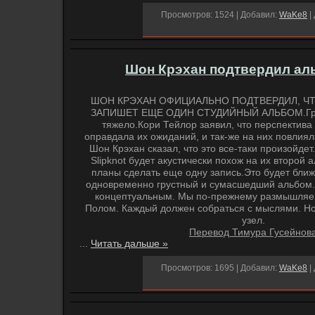
Просмотров: 1524 | Добавил:
WaKe8
|
Шон Крэхан подтвердил аль
ШОН КРЭХАН ОФИЦИАЛЬНО ПОДТВЕРДИЛ, ЧТ
ЗАПИШЕТ ЕЩЕ ОДИН СТУДИЙНЫЙ АЛЬБОМ.Гру
тяжело.Кори Тейлор заявил, что перспектива 
оправдала их ожиданий, и так-же на них повлия
Шон Крэхан сказал, что это все-таки произойде
Slipknot будет акустически похож на их второй 
планы сделать еще одну запись.Это будет ближе
одновременно грустный и сумасшедший альбом. 
концептуальным. Мы по-прежнему размышляе
Полом. Каждый должен собраться с мыслями. Но
узел.
Перевод Тимура Гусейнов
...
Читать дальше »
Просмотров: 1695 | Добавил:
WaKe8
|