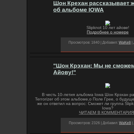
Шон Крехан рассказывает ж
об альбоме IOWA
Slipknot 10 лет айове!
Подробнее о номере
Просмотров: 1840 | Добавил:
WaKe8
|
"Шон Крэхан: Мы не сможе
Айову!"
В честь 10-летия альбома Iowa Шон Крэхан р
Terrorizer об этом альбоме,о Поле Грее, о будущем
же он ответил на вопрос: Сможет ли группа Slip
Iowa?
ЧИТАЕМ В КОММЕНТАРИЯ
Просмотров: 2326 | Добавил:
WaKe8
|