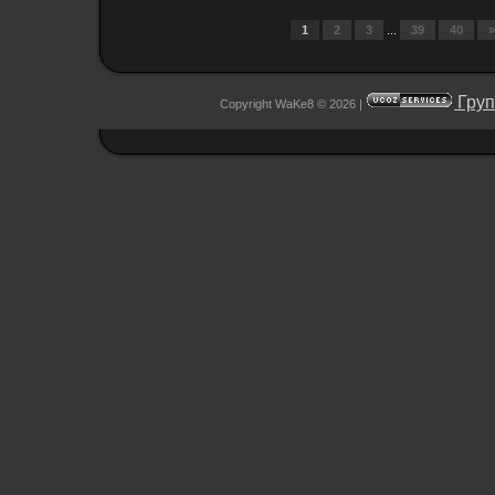
1
2
3
...
39
40
»
Груп
Copyright WaKe8 © 2026
|